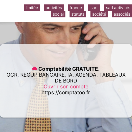
limitée
activités
france
sarl
sarl activités
social
statuts
société
associés
Comptabilité GRATUITE
.
OCR, RECUP BANCAIRE, IA, AGENDA, TABLEAUX
DE BORD
Ouvrir son compte
https://comptatoo.fr