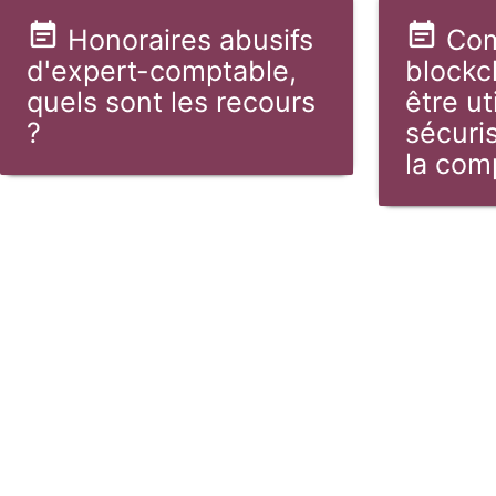
Honoraires abusifs
Com
d'expert-comptable,
blockc
quels sont les recours
être ut
?
sécuris
la comp