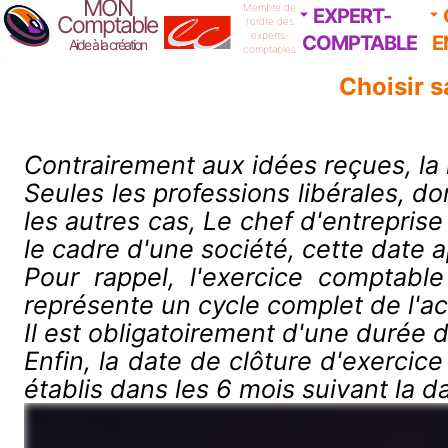
MON
Membre de
EXPERT-
Comptable
l'ordre des
experts-
COMPTABLE
E
Aide à la création
comptables
Choisir s
Contrairement aux idées reçues, la 
Seules les professions libérales, 
les autres cas, Le chef d'entreprise
le cadre d'une société, cette date a
Pour rappel, l'exercice comptable
représente un cycle complet de l'a
Il est obligatoirement d'une durée 
Enfin, la date de clôture d'exerci
établis dans les 6 mois suivant la d