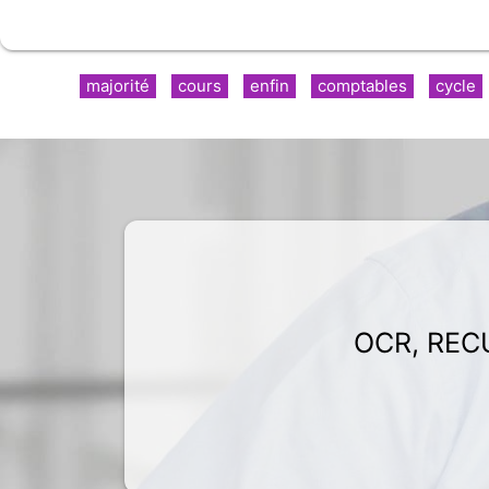
majorité
cours
enfin
comptables
cycle
OCR, REC