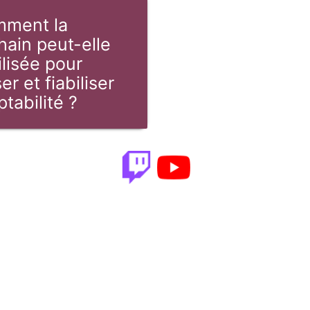
ment la
hain peut-elle
ilisée pour
er et fiabiliser
tabilité ?