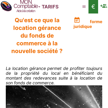
MON
Comptable
€
TARIFS
Aide à la création
Qu'est ce que la
forme
juridique
location gérance
du fonds de
commerce à la
nouvelle société ?
La location gérance permet de profiter toujours
de la propriété du local en bénéficiant du
montant des redevances suite à la location de
son fonds de commerce.