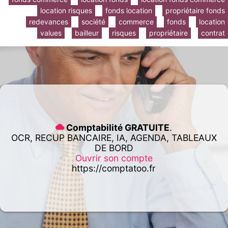
location risques
fonds location
propriétaire fonds
redevances
société
commerce
fonds
location
values
bailleur
risques
propriétaire
contrat
Comptabilité GRATUITE
.
OCR, RECUP BANCAIRE, IA, AGENDA, TABLEAUX
DE BORD
Ouvrir son compte
https://comptatoo.fr