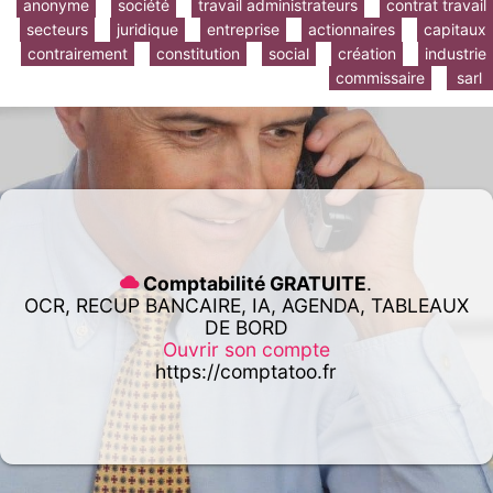
anonyme
société
travail administrateurs
contrat travail
secteurs
juridique
entreprise
actionnaires
capitaux
contrairement
constitution
social
création
industrie
commissaire
sarl
Comptabilité GRATUITE
.
OCR, RECUP BANCAIRE, IA, AGENDA, TABLEAUX
DE BORD
Ouvrir son compte
https://comptatoo.fr