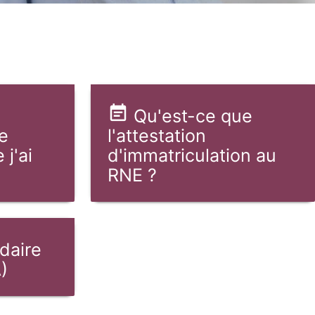
Qu'est-ce que
e
l'attestation
 j'ai
d'immatriculation au
RNE ?
idaire
)