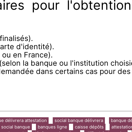
res pour l'obtention 
finalisés).
rte d'identité).
r ou en France).
(selon la banque ou l'institution choisi
emandée dans certains cas pour des r
e délivrera attestation
social banque délivrera
banque dél
social banque
banques ligne
caisse dépôts
attestati