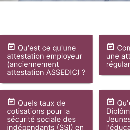
Qu'est ce qu'une
Com
attestation employeur
une at
(anciennement
régular
attestation ASSEDIC) ?
Quels taux de
Qu'
cotisations pour la
Diplôm
sécurité sociale des
Jeunes
indépendants (SSI) en
l'éduc