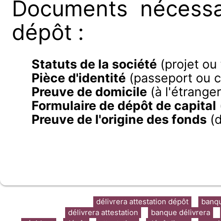
Documents nécessai
dépôt :
Statuts de la société
(projet ou 
Pièce d'identité
(passeport ou ca
Preuve de domicile
(à l'étrange
Formulaire de dépôt de capital
Preuve de l'origine des fonds
(d
délivrera attestation dépôt
banqu
délivrera attestation
banque délivrera