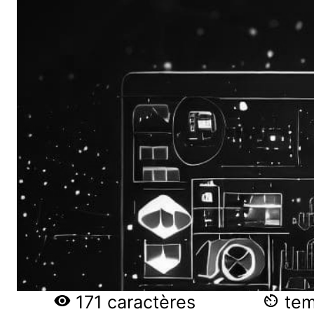
171 caractères
temp