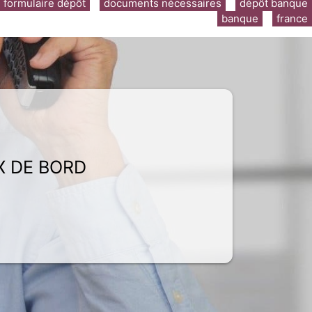
formulaire dépôt
documents nécessaires
dépôt banque
banque
france
X DE BORD