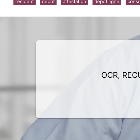
résident
dépôt
attestation
dépôt ligne
consi
OCR, REC