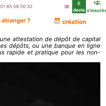
€
01 85 08 50 32
devis
s'inscrir
 étranger ?
création
 une attestation de dépôt de capital
des dépôts, ou une banque en ligne
us rapide et pratique pour les non-