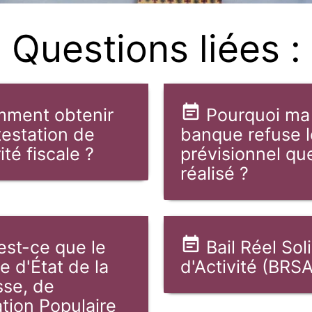
Questions liées :
ment obtenir
Pourquoi ma
testation de
banque refuse l
ité fiscale ?
prévisionnel que
réalisé ?
est-ce que le
Bail Réel Sol
e d'État de la
d'Activité (BRSA
se, de
ation Populaire