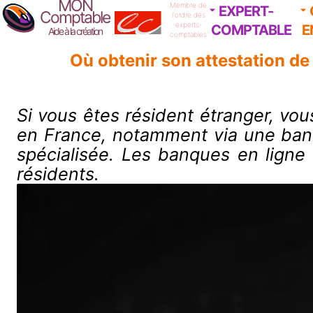
MON
Membre de
EXPERT-
Comptable
l'ordre des
experts-
COMPTABLE
E
Aide à la création
comptables
Où obtenir son attestation de
Si vous êtes résident étranger, vou
en France, notamment via une banq
spécialisée. Les banques en ligne 
résidents.